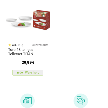
4,3
ausverkauft
11x
Toro 18-teiliges
Tellerset TITAN
29,99
€
In den Warenkorb