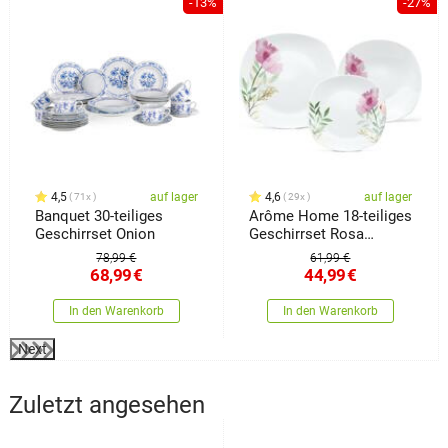
%
-13%
-27%
4,5
auf lager
4,6
auf lager
71x
29x
Banquet 30-teiliges
Arôme Home 18-teiliges
Geschirrset Onion
Geschirrset Rosa
Klatschmohn
78,99 €
61,99 €
68,99
€
44,99
€
In den Warenkorb
In den Warenkorb
Next
Zuletzt angesehen