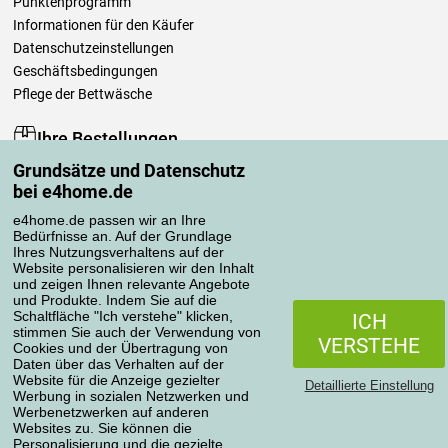
Punktenprogramm
Informationen für den Käufer
Datenschutzeinstellungen
Geschäftsbedingungen
Pflege der Bettwäsche
Ihre Bestellungen
Grundsätze und Datenschutz
Mein Konto
bei e4home.de
Bestellübersicht
Reklamationen
e4home.de passen wir an Ihre
Bedürfnisse an. Auf der Grundlage
Widerrufsbelehrung
Ihres Nutzungsverhaltens auf der
Einfach mehr wissen
Website personalisieren wir den Inhalt
und zeigen Ihnen relevante Angebote
Richtlinien zur Verarbeitung von Bewertungen
und Produkte. Indem Sie auf die
Schaltfläche "Ich verstehe" klicken,
ICH
stimmen Sie auch der Verwendung von
Transportarten
VERSTEHE
Cookies und der Übertragung von
Daten über das Verhalten auf der
Website für die Anzeige gezielter
Detaillierte Einstellung
Werbung in sozialen Netzwerken und
Zahlungsmethoden
Werbenetzwerken auf anderen
Websites zu. Sie können die
Personalisierung und die gezielte