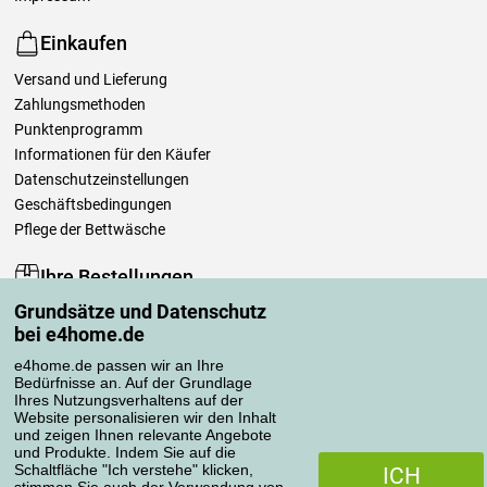
Einkaufen
Versand und Lieferung
Zahlungsmethoden
Punktenprogramm
Informationen für den Käufer
Datenschutzeinstellungen
Geschäftsbedingungen
Pflege der Bettwäsche
Ihre Bestellungen
Grundsätze und Datenschutz
Mein Konto
bei e4home.de
Bestellübersicht
Reklamationen
e4home.de passen wir an Ihre
Bedürfnisse an. Auf der Grundlage
Widerrufsbelehrung
Ihres Nutzungsverhaltens auf der
Einfach mehr wissen
Website personalisieren wir den Inhalt
und zeigen Ihnen relevante Angebote
Richtlinien zur Verarbeitung von Bewertungen
und Produkte. Indem Sie auf die
Schaltfläche "Ich verstehe" klicken,
ICH