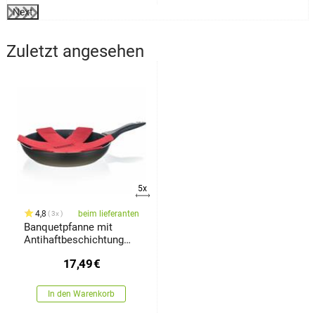
Next
Zuletzt angesehen
5x
4,8
beim lieferanten
3x
Banquetpfanne mit
Antihaftbeschichtung
LUMIA 20 x 4,3 cm
17,49
€
In den Warenkorb