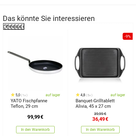
Das könnte Sie interessieren
Previous
%
-9%
5,0
auf lager
4,8
auf lager
1x
5x
YATO Fischpfanne
Banquet-Grilltablett
Teflon, 29 cm
Alivia, 45 x 27 cm
39,99 €
99,99
€
36,49
€
In den Warenkorb
In den Warenkorb